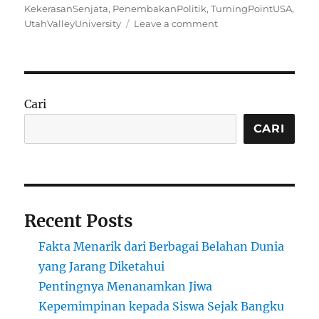
on
KekerasanSenjata
,
PenembakanPolitik
,
TurningPointUSA
,
on
UtahValleyUniversity
Leave a comment
Charlie
Kirk
Ditembak
Mati
di
Cari
Utah
Valley
CARI
University
Recent Posts
Fakta Menarik dari Berbagai Belahan Dunia
yang Jarang Diketahui
Pentingnya Menanamkan Jiwa
Kepemimpinan kepada Siswa Sejak Bangku