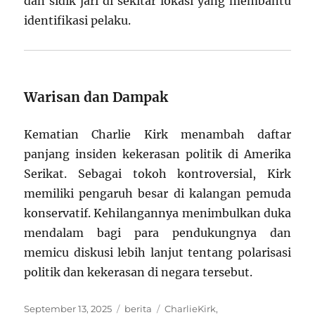
dan sidik jari di sekitar lokasi yang membantu
identifikasi pelaku.
Warisan dan Dampak
Kematian Charlie Kirk menambah daftar
panjang insiden kekerasan politik di Amerika
Serikat. Sebagai tokoh kontroversial, Kirk
memiliki pengaruh besar di kalangan pemuda
konservatif. Kehilangannya menimbulkan duka
mendalam bagi para pendukungnya dan
memicu diskusi lebih lanjut tentang polarisasi
politik dan kekerasan di negara tersebut.
Posted
Categories
Tags
September 13, 2025
berita
CharlieKirk
,