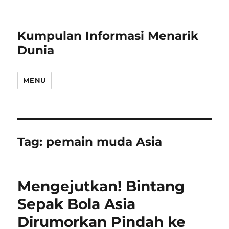
Kumpulan Informasi Menarik
Dunia
MENU
Tag:
pemain muda Asia
Mengejutkan! Bintang
Sepak Bola Asia
Dirumorkan Pindah ke