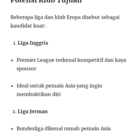
Beberapa liga dan klub Eropa disebut sebagai
kandidat kuat:
Liga Inggris
Premier League terkenal kompetitif dan kaya
sponsor
Ideal untuk pemain Asia yang ingin
membuktikan diri
Liga Jerman
Bundesliga dikenal ramah pemain Asia