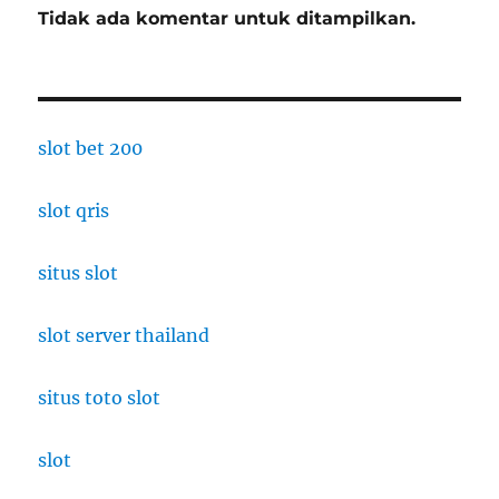
Tidak ada komentar untuk ditampilkan.
slot bet 200
slot qris
situs slot
slot server thailand
situs toto slot
slot