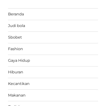
Beranda
Judi bola
Sbobet
Fashion
Gaya Hidup
Hiburan
Kecantikan
Makanan