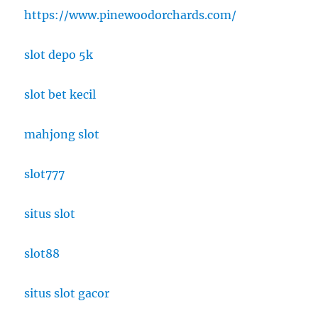
https://www.pinewoodorchards.com/
slot depo 5k
slot bet kecil
mahjong slot
slot777
situs slot
slot88
situs slot gacor