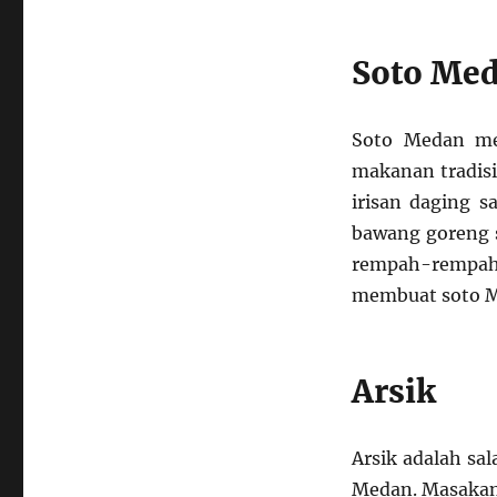
Kuliner
Khas
Kota
Soto Me
Medan
Soto Medan me
makanan tradisio
irisan daging s
bawang goreng s
rempah-rempah 
membuat soto M
Arsik
Arsik adalah sa
Medan. Masakan 