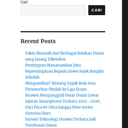
Cari
CARI
Recent Posts
Fakta Menarik dari Berbagai Belahan Dunia
yang Jarang Diketahui
Pentingnya Menanamkan Jiwa
Kepemimpinan kepada Siswa Sejak Bangku
Sekolah
Mengejutkan! Bintang Sepak Bola Asia
Dirumorkan Pindah ke Liga Eropa
Huawei Mengungguli Pasar Dunia Lewat
Jajaran Smartphone Terbaru 2025–2026,
Dari Pura 80 Ultra hingga Mate Series
Generasi Baru
Inovasi Teknologi Huawei Terbaru Jadi
Terobosan Dunia