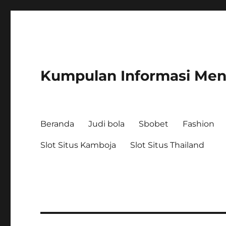
Kumpulan Informasi Men
Beranda
Judi bola
Sbobet
Fashion
Slot Situs Kamboja
Slot Situs Thailand