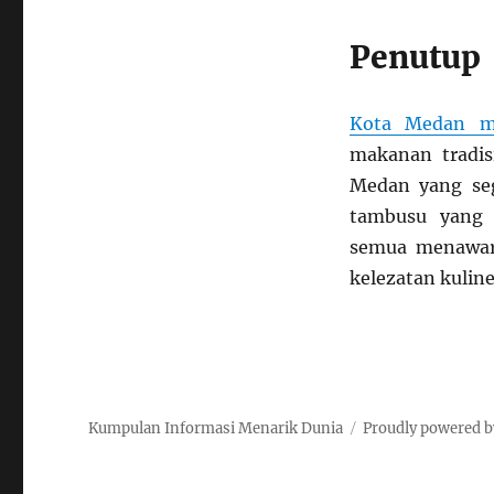
Penutup
Kota Medan me
makanan tradis
Medan yang seg
tambusu yang 
semua menawark
kelezatan kulin
Kumpulan Informasi Menarik Dunia
Proudly powered 