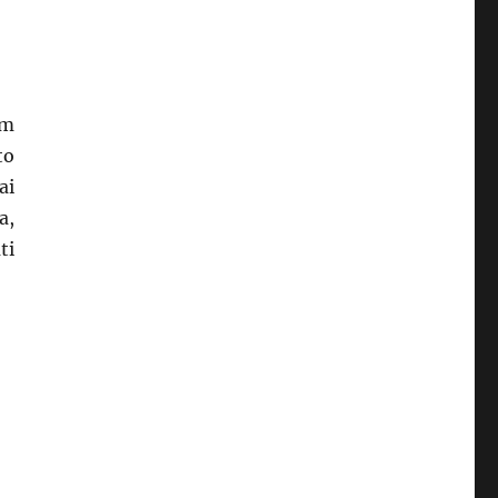
am
to
ai
a,
ti