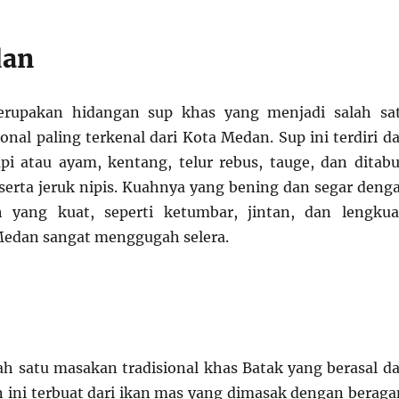
dan
rupakan hidangan sup khas yang menjadi salah sa
nal paling terkenal dari Kota Medan. Sup ini terdiri da
api atau ayam, kentang, telur rebus, tauge, dan ditabu
erta jeruk nipis. Kuahnya yang bening dan segar deng
yang kuat, seperti ketumbar, jintan, dan lengkua
edan sangat menggugah selera.
lah satu masakan tradisional khas Batak yang berasal da
ini terbuat dari ikan mas yang dimasak dengan berag