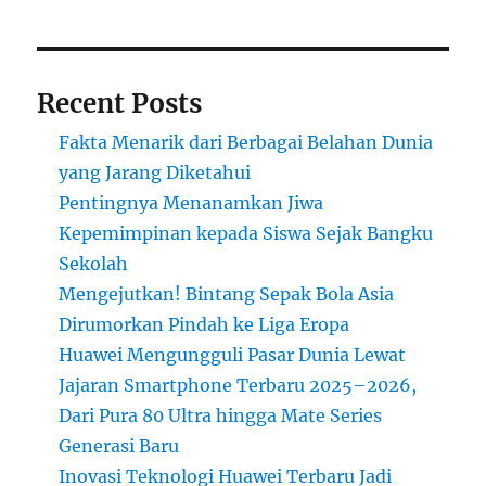
&
Wellness
Recent Posts
Fakta Menarik dari Berbagai Belahan Dunia
yang Jarang Diketahui
Pentingnya Menanamkan Jiwa
Kepemimpinan kepada Siswa Sejak Bangku
Sekolah
Mengejutkan! Bintang Sepak Bola Asia
Dirumorkan Pindah ke Liga Eropa
Huawei Mengungguli Pasar Dunia Lewat
Jajaran Smartphone Terbaru 2025–2026,
Dari Pura 80 Ultra hingga Mate Series
Generasi Baru
Inovasi Teknologi Huawei Terbaru Jadi