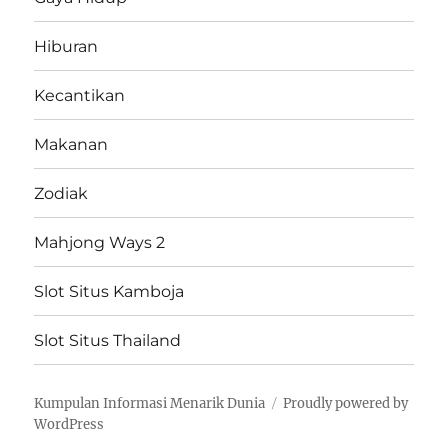
Hiburan
Kecantikan
Makanan
Zodiak
Mahjong Ways 2
Slot Situs Kamboja
Slot Situs Thailand
Kumpulan Informasi Menarik Dunia
Proudly powered by
WordPress