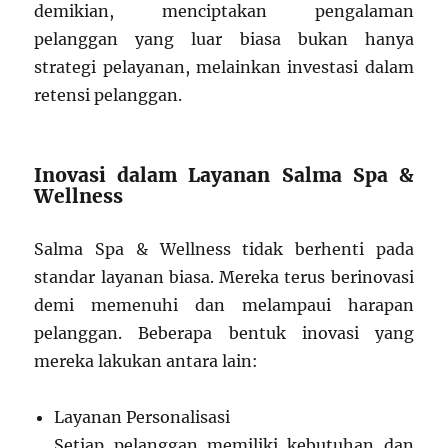
demikian, menciptakan pengalaman
pelanggan yang luar biasa bukan hanya
strategi pelayanan, melainkan investasi dalam
retensi pelanggan.
Inovasi dalam Layanan Salma Spa &
Wellness
Salma Spa & Wellness tidak berhenti pada
standar layanan biasa. Mereka terus berinovasi
demi memenuhi dan melampaui harapan
pelanggan. Beberapa bentuk inovasi yang
mereka lakukan antara lain:
Layanan Personalisasi
Setiap pelanggan memiliki kebutuhan dan