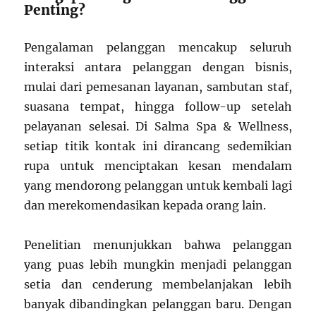
Penting?
Pengalaman pelanggan mencakup seluruh
interaksi antara pelanggan dengan bisnis,
mulai dari pemesanan layanan, sambutan staf,
suasana tempat, hingga follow-up setelah
pelayanan selesai. Di Salma Spa & Wellness,
setiap titik kontak ini dirancang sedemikian
rupa untuk menciptakan kesan mendalam
yang mendorong pelanggan untuk kembali lagi
dan merekomendasikan kepada orang lain.
Penelitian menunjukkan bahwa pelanggan
yang puas lebih mungkin menjadi pelanggan
setia dan cenderung membelanjakan lebih
banyak dibandingkan pelanggan baru. Dengan