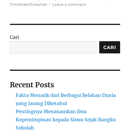
on
TimothéeChalamet
Leave a comment
Kylie
Jenner
dan
Timothée
Chalamet:
Cari
Kisah
Cinta
CARI
yang
Semakin
Serius
Recent Posts
Fakta Menarik dari Berbagai Belahan Dunia
yang Jarang Diketahui
Pentingnya Menanamkan Jiwa
Kepemimpinan kepada Siswa Sejak Bangku
Sekolah