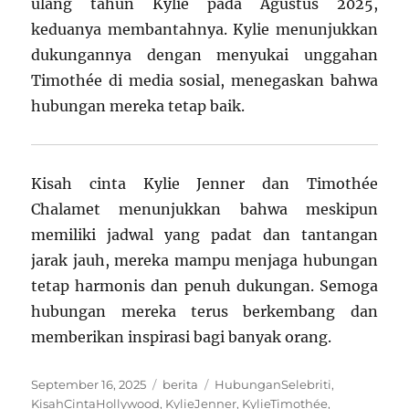
ulang tahun Kylie pada Agustus 2025,
keduanya membantahnya. Kylie menunjukkan
dukungannya dengan menyukai unggahan
Timothée di media sosial, menegaskan bahwa
hubungan mereka tetap baik.
Kisah cinta Kylie Jenner dan Timothée
Chalamet menunjukkan bahwa meskipun
memiliki jadwal yang padat dan tantangan
jarak jauh, mereka mampu menjaga hubungan
tetap harmonis dan penuh dukungan. Semoga
hubungan mereka terus berkembang dan
memberikan inspirasi bagi banyak orang.
Posted
Categories
Tags
September 16, 2025
berita
HubunganSelebriti
,
on
KisahCintaHollywood
,
KylieJenner
,
KylieTimothée
,