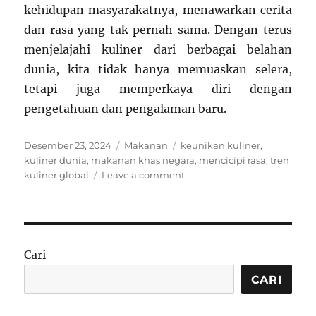
kehidupan masyarakatnya, menawarkan cerita
dan rasa yang tak pernah sama. Dengan terus
menjelajahi kuliner dari berbagai belahan
dunia, kita tidak hanya memuaskan selera,
tetapi juga memperkaya diri dengan
pengetahuan dan pengalaman baru.
Posted
Categories
Tags
Desember 23, 2024
Makanan
keunikan kuliner
,
on
kuliner dunia
,
makanan khas negara
,
mencicipi rasa
,
tren
on
kuliner global
Leave a comment
Mencicipi
Keunikan
Kuliner
Dunia:
Pengalaman
Cari
Tak
Tergantikan
CARI