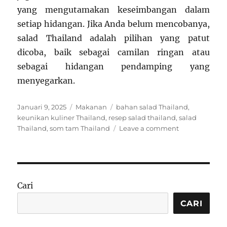
yang mengutamakan keseimbangan dalam
setiap hidangan. Jika Anda belum mencobanya,
salad Thailand adalah pilihan yang patut
dicoba, baik sebagai camilan ringan atau
sebagai hidangan pendamping yang
menyegarkan.
Posted
Categories
Tags
Januari 9, 2025
Makanan
bahan salad Thailand
,
on
keunikan kuliner Thailand
,
resep salad thailand
,
salad
on
Thailand
,
som tam Thailand
Leave a comment
Salad
Thailand:
Keunikan
dan
Kelezatan
Cari
Kuliner
Tradisional
CARI