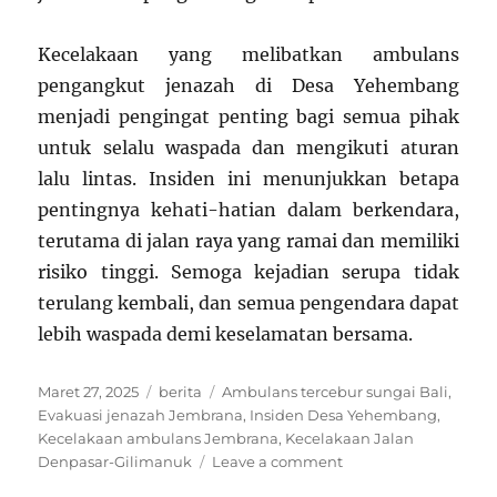
Kecelakaan yang melibatkan ambulans
pengangkut jenazah di Desa Yehembang
menjadi pengingat penting bagi semua pihak
untuk selalu waspada dan mengikuti aturan
lalu lintas. Insiden ini menunjukkan betapa
pentingnya kehati-hatian dalam berkendara,
terutama di jalan raya yang ramai dan memiliki
risiko tinggi. Semoga kejadian serupa tidak
terulang kembali, dan semua pengendara dapat
lebih waspada demi keselamatan bersama.
Posted
Categories
Tags
Maret 27, 2025
berita
Ambulans tercebur sungai Bali
,
on
Evakuasi jenazah Jembrana
,
Insiden Desa Yehembang
,
Kecelakaan ambulans Jembrana
,
Kecelakaan Jalan
on
Denpasar-Gilimanuk
Leave a comment
Ambulans