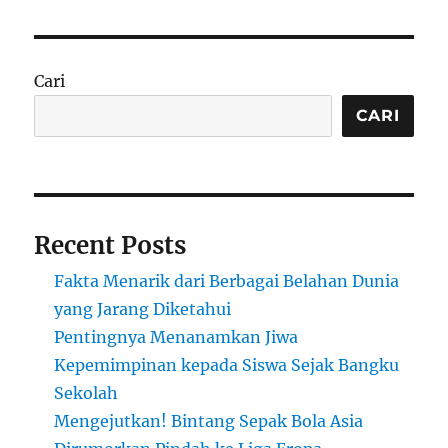
Pengangkut
Jenazah
Tercebur
ke
Cari
Sungai
di
CARI
Desa
Yehembang,
Jembrana,
Bali
Recent Posts
Fakta Menarik dari Berbagai Belahan Dunia
yang Jarang Diketahui
Pentingnya Menanamkan Jiwa
Kepemimpinan kepada Siswa Sejak Bangku
Sekolah
Mengejutkan! Bintang Sepak Bola Asia