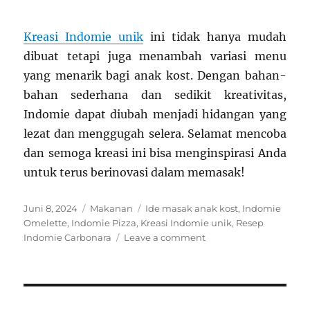
Kreasi Indomie unik
ini tidak hanya mudah
dibuat tetapi juga menambah variasi menu
yang menarik bagi anak kost. Dengan bahan-
bahan sederhana dan sedikit kreativitas,
Indomie dapat diubah menjadi hidangan yang
lezat dan menggugah selera. Selamat mencoba
dan semoga kreasi ini bisa menginspirasi Anda
untuk terus berinovasi dalam memasak!
Posted
Categories
Tags
Juni 8, 2024
Makanan
Ide masak anak kost
,
Indomie
on
Omelette
,
Indomie Pizza
,
Kreasi Indomie unik
,
Resep
on
Indomie Carbonara
Leave a comment
Kreasi
Indomie
Unik
untuk
Ide