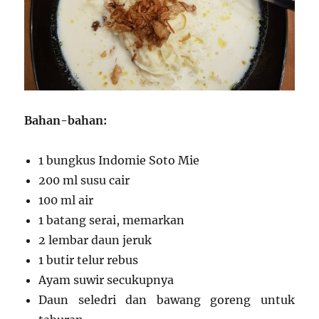
Bahan-bahan:
1 bungkus Indomie Soto Mie
200 ml susu cair
100 ml air
1 batang serai, memarkan
2 lembar daun jeruk
1 butir telur rebus
Ayam suwir secukupnya
Daun seledri dan bawang goreng untuk