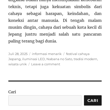
teknis, tetapi juga kekuatan simbolis dari
cahaya sebagai harapan, keindahan, dan
koneksi antar manusia. Di tengah malam
musim dingin, cahaya dari sebuah kota kecil di
Jepang justru menjadi salah satu pancaran
paling terang bagi dunia.
Posted
Categories
Tags
Juli 28, 2025
informasi menarik
festival cahaya
on
Jepang
,
iluminasi LED
,
Nabana no Sato
,
tradisi modern
,
on
wisata unik
Leave a comment
Fenomena
Unik:
Kota
di
Jepang
Cari
Gelar
Festival
CARI
Cahaya