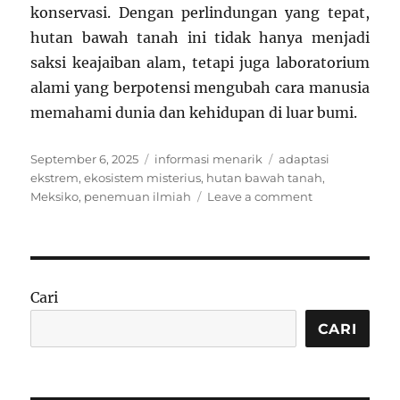
konservasi. Dengan perlindungan yang tepat,
hutan bawah tanah ini tidak hanya menjadi
saksi keajaiban alam, tetapi juga laboratorium
alami yang berpotensi mengubah cara manusia
memahami dunia dan kehidupan di luar bumi.
Posted
Categories
Tags
September 6, 2025
informasi menarik
adaptasi
on
ekstrem
,
ekosistem misterius
,
hutan bawah tanah
,
on
Meksiko
,
penemuan ilmiah
Leave a comment
Hutan
Bawah
Tanah
di
Meksiko:
Cari
Ekosistem
Misterius
CARI
yang
Baru
Ditemukan