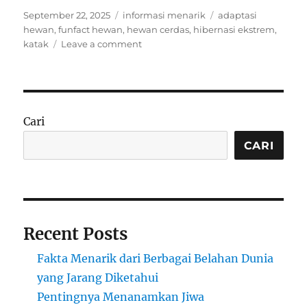
Posted
Categories
Tags
September 22, 2025
informasi menarik
adaptasi
on
hewan
,
funfact hewan
,
hewan cerdas
,
hibernasi ekstrem
,
on
katak
Leave a comment
Funfact:
Katak
Bisa
Membeku
Sepenuhnya
Cari
dan
Hidup
CARI
Lagi
Saat
Mencair
Recent Posts
Fakta Menarik dari Berbagai Belahan Dunia
yang Jarang Diketahui
Pentingnya Menanamkan Jiwa