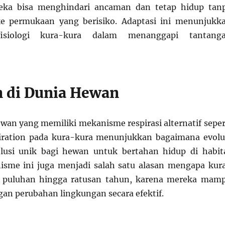
eka bisa menghindari ancaman dan tetap hidup tan
e permukaan yang berisiko. Adaptasi ini menunjukk
fisiologi kura-kura dalam menanggapi tantang
 di Dunia Hewan
wan yang memiliki mekanisme respirasi alternatif seper
spiration pada kura-kura menunjukkan bagaimana evolu
lusi unik bagi hewan untuk bertahan hidup di habit
isme ini juga menjadi salah satu alasan mengapa kur
p puluhan hingga ratusan tahun, karena mereka mam
gan perubahan lingkungan secara efektif.