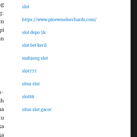
ng
slot
g:
https://www.pinewoodorchards.com/
am
pi
slot depo 5k
an
slot bet kecil
mahjong slot
slot777
situs slot
a-
slot88
uh
ma
situs slot gacor
tu
ka
ka