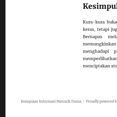
Kesimpu
Kura-kura buk
keras, tetapi 
Bernapas mel
memungkinkan m
menghadapi p
memperlihatka
menciptakan str
Kumpulan Informasi Menarik Dunia
Proudly powered 