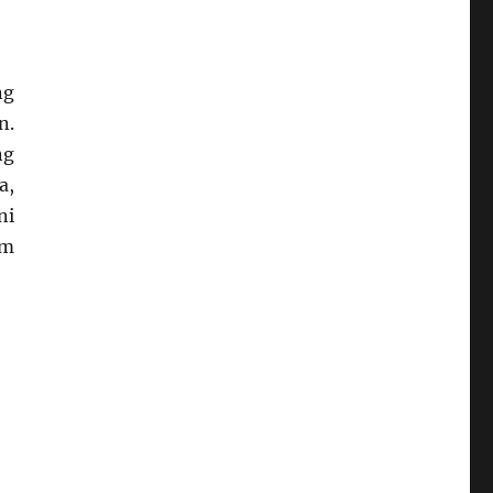
ng
n.
ng
a,
ni
am