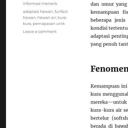
on
Categories
informasi menarik
dan umur yang
Tags
adaptasi hewan
,
funfact
kemampuan fis
hewan
,
hewan air
,
kura-
beberapa jeni
kura
,
pernapasan unik
kondisi tertent
on
Leave a comment
adaptasi penti
Funfact:
Kura-
yang penuh tan
Kura
Dapat
Bernafas
Fenomena
melalui
Pantatnya
dalam
Kondisi
Kemampuan ini 
Tertentu
kura menggunak
mereka—untuk m
kura-kura air s
bertelur (soft
berada di bawa