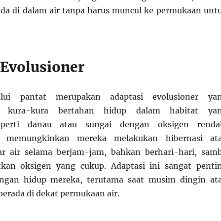
ada di dalam air tanpa harus muncul ke permukaan unt
 Evolusioner
lui pantat merupakan adaptasi evolusioner ya
 kura-kura bertahan hidup dalam habitat ya
perti danau atau sungai dengan oksigen renda
i memungkinkan mereka melakukan hibernasi at
ar air selama berjam-jam, bahkan berhari-hari, samb
kan oksigen yang cukup. Adaptasi ini sangat penti
ngan hidup mereka, terutama saat musim dingin at
berada di dekat permukaan air.