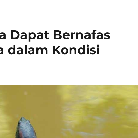
ra Dapat Bernafas
a dalam Kondisi