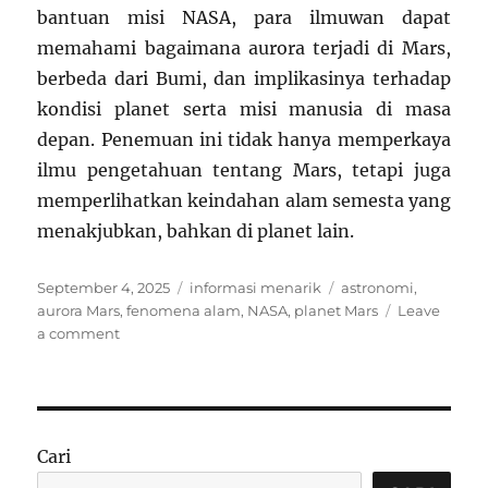
bantuan misi NASA, para ilmuwan dapat
memahami bagaimana aurora terjadi di Mars,
berbeda dari Bumi, dan implikasinya terhadap
kondisi planet serta misi manusia di masa
depan. Penemuan ini tidak hanya memperkaya
ilmu pengetahuan tentang Mars, tetapi juga
memperlihatkan keindahan alam semesta yang
menakjubkan, bahkan di planet lain.
Posted
Categories
Tags
September 4, 2025
informasi menarik
astronomi
,
on
aurora Mars
,
fenomena alam
,
NASA
,
planet Mars
Leave
on
a comment
Fenomena
Aurora
di
Mars:
Fakta
Cari
Menarik