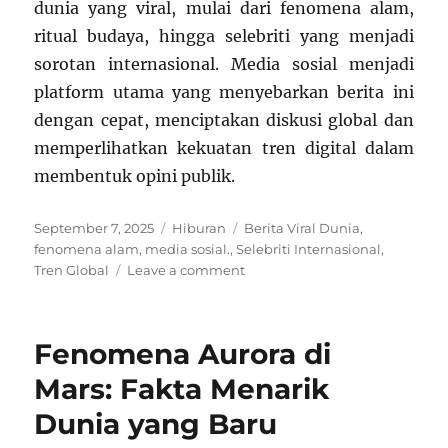
dunia yang viral, mulai dari fenomena alam,
ritual budaya, hingga selebriti yang menjadi
sorotan internasional. Media sosial menjadi
platform utama yang menyebarkan berita ini
dengan cepat, menciptakan diskusi global dan
memperlihatkan kekuatan tren digital dalam
membentuk opini publik.
Posted
Categories
Tags
September 7, 2025
Hiburan
Berita Viral Dunia
,
on
fenomena alam
,
media sosial.
,
Selebriti Internasional
,
on
Tren Global
Leave a comment
Berita
Dunia
Viral
Fenomena Aurora di
Terbaru
–
Mars: Fakta Menarik
7
Dunia yang Baru
September
2025