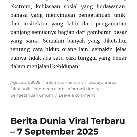
ekstrem, kebiasaan sosial yang berlawanan,
bahasa yang menyimpan pengetahuan unik,
dan arsitektur yang lahir dari pengamatan
panjang semuanya bagian dari gambaran besar
yang sama. Semakin banyak yang diketahui
tentang cara hidup orang lain, semakin jelas
bahwa tidak ada satu cara tunggal yang benar
dalam menjalani kehidupan.
Posted
Categories
Tags
Agustus 1, 2026
informasi menarik
budaya dunia
,
on
fakta unik
,
fenomena alam
,
informasi dunia
,
on
pengetahuan umum
Leave a comment
Fakta
Menarik
dari
Berita Dunia Viral Terbaru
Berbagai
Belahan
– 7 September 2025
Dunia