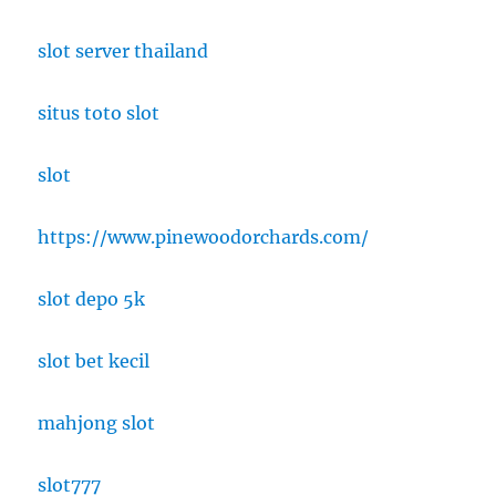
slot server thailand
situs toto slot
slot
https://www.pinewoodorchards.com/
slot depo 5k
slot bet kecil
mahjong slot
slot777