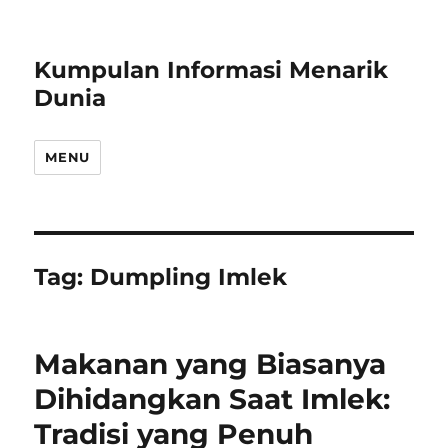
Kumpulan Informasi Menarik
Dunia
MENU
Tag:
Dumpling Imlek
Makanan yang Biasanya
Dihidangkan Saat Imlek:
Tradisi yang Penuh