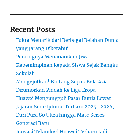
Penuh
Makna
Recent Posts
Fakta Menarik dari Berbagai Belahan Dunia
yang Jarang Diketahui
Pentingnya Menanamkan Jiwa
Kepemimpinan kepada Siswa Sejak Bangku
Sekolah
Mengejutkan! Bintang Sepak Bola Asia
Dirumorkan Pindah ke Liga Eropa
Huawei Mengungguli Pasar Dunia Lewat
Jajaran Smartphone Terbaru 2025–2026,
Dari Pura 80 Ultra hingga Mate Series
Generasi Baru
Inovasi Teknologi Huawei Terbaru Jadi