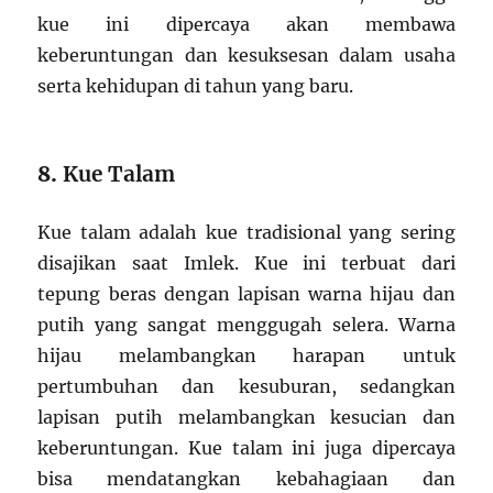
kue ini dipercaya akan membawa
keberuntungan dan kesuksesan dalam usaha
serta kehidupan di tahun yang baru.
8.
Kue Talam
Kue talam adalah kue tradisional yang sering
disajikan saat Imlek. Kue ini terbuat dari
tepung beras dengan lapisan warna hijau dan
putih yang sangat menggugah selera. Warna
hijau melambangkan harapan untuk
pertumbuhan dan kesuburan, sedangkan
lapisan putih melambangkan kesucian dan
keberuntungan. Kue talam ini juga dipercaya
bisa mendatangkan kebahagiaan dan