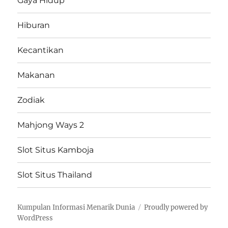
Gaya Hidup
Hiburan
Kecantikan
Makanan
Zodiak
Mahjong Ways 2
Slot Situs Kamboja
Slot Situs Thailand
Kumpulan Informasi Menarik Dunia
Proudly powered by
WordPress