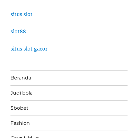
situs slot
slot88
situs slot gacor
Beranda
Judi bola
Sbobet
Fashion