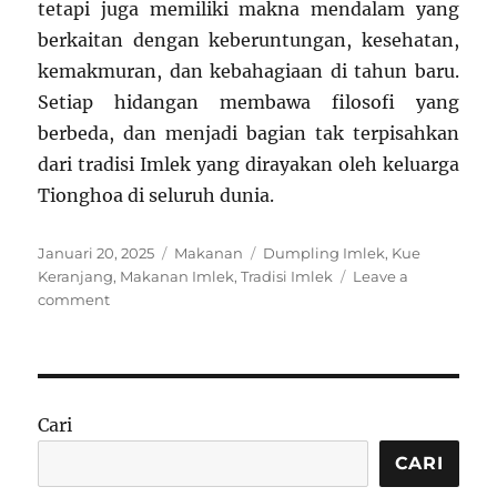
tetapi juga memiliki makna mendalam yang
berkaitan dengan keberuntungan, kesehatan,
kemakmuran, dan kebahagiaan di tahun baru.
Setiap hidangan membawa filosofi yang
berbeda, dan menjadi bagian tak terpisahkan
dari tradisi Imlek yang dirayakan oleh keluarga
Tionghoa di seluruh dunia.
Posted
Categories
Tags
Januari 20, 2025
Makanan
Dumpling Imlek
,
Kue
on
Keranjang
,
Makanan Imlek
,
Tradisi Imlek
Leave a
on
comment
Makanan
yang
Biasanya
Dihidangkan
Saat
Cari
Imlek:
Tradisi
CARI
yang