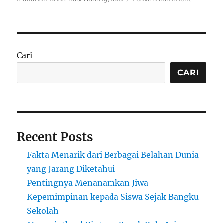
Makanan
Khas
China:
Keberag
Rasa
Cari
dan
Tradisi
CARI
Recent Posts
Fakta Menarik dari Berbagai Belahan Dunia
yang Jarang Diketahui
Pentingnya Menanamkan Jiwa
Kepemimpinan kepada Siswa Sejak Bangku
Sekolah