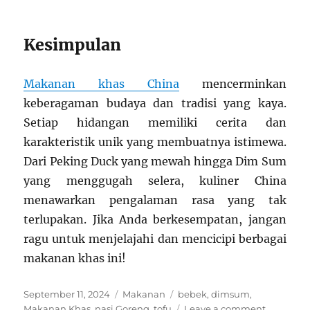
Kesimpulan
Makanan khas China
mencerminkan
keberagaman budaya dan tradisi yang kaya.
Setiap hidangan memiliki cerita dan
karakteristik unik yang membuatnya istimewa.
Dari Peking Duck yang mewah hingga Dim Sum
yang menggugah selera, kuliner China
menawarkan pengalaman rasa yang tak
terlupakan. Jika Anda berkesempatan, jangan
ragu untuk menjelajahi dan mencicipi berbagai
makanan khas ini!
Posted
Categories
Tags
September 11, 2024
Makanan
bebek
,
dimsum
,
on
on
Makanan Khas
,
nasi Goreng
,
tofu
Leave a comment