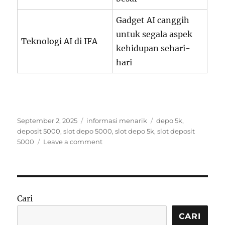
Gadget AI canggih
untuk segala aspek
Teknologi AI di IFA
kehidupan sehari-
hari
Posted
Categories
Tags
September 2, 2025
informasi menarik
depo 5k
,
on
deposit 5000
,
slot depo 5000
,
slot depo 5k
,
slot deposit
on
5000
Leave a comment
Seluruh
Dunia
Sekejap
Berkedip:
2025
Cari
Penuh
Expo
CARI