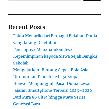
Futuristik,
Robotaksi,
dan
Gerhana
yang
Recent Posts
Memukau
—
Fakta Menarik dari Berbagai Belahan Dunia
Kilasan
Info
yang Jarang Diketahui
Paling
Pentingnya Menanamkan Jiwa
Segar
Kepemimpinan kepada Siswa Sejak Bangku
dari
Berbagai
Sekolah
Benua
Mengejutkan! Bintang Sepak Bola Asia
Dirumorkan Pindah ke Liga Eropa
Huawei Mengungguli Pasar Dunia Lewat
Jajaran Smartphone Terbaru 2025–2026,
Dari Pura 80 Ultra hingga Mate Series
Generasi Baru