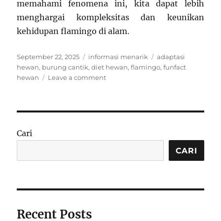
memahami fenomena ini, kita dapat lebih
menghargai kompleksitas dan keunikan
kehidupan flamingo di alam.
Posted
Categories
Tags
September 22, 2025
informasi menarik
adaptasi
on
hewan
,
burung cantik
,
diet hewan
,
flamingo
,
funfact
on
hewan
Leave a comment
Funfact:
Flamingo
Tidak
Selalu
Merah
Cari
Muda,
Warna
CARI
Bergantung
dari
Makanan
yang
Dikonsumsi
Recent Posts