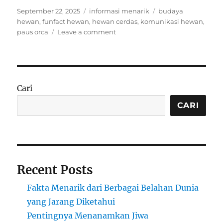
Posted
Categories
Tags
September 22, 2025
informasi menarik
budaya
on
hewan
,
funfact hewan
,
hewan cerdas
,
komunikasi hewan
,
on
paus orca
Leave a comment
Funfact:
Paus
Orca
Bisa
Berkomunikasi
Cari
Menggunakan
Dialek
CARI
Khusus
Antar
Pod
Recent Posts
Fakta Menarik dari Berbagai Belahan Dunia
yang Jarang Diketahui
Pentingnya Menanamkan Jiwa