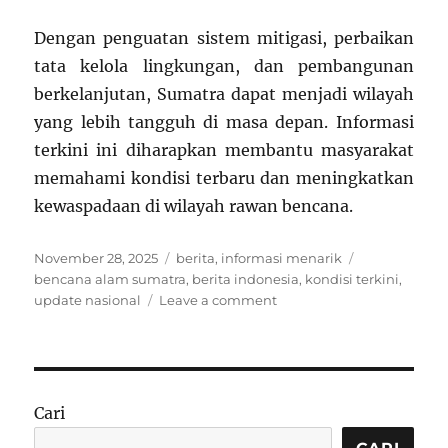
Dengan penguatan sistem mitigasi, perbaikan
tata kelola lingkungan, dan pembangunan
berkelanjutan, Sumatra dapat menjadi wilayah
yang lebih tangguh di masa depan. Informasi
terkini ini diharapkan membantu masyarakat
memahami kondisi terbaru dan meningkatkan
kewaspadaan di wilayah rawan bencana.
Posted
Categories
Tags
November 28, 2025
berita
,
informasi menarik
on
bencana alam sumatra
,
berita indonesia
,
kondisi terkini
,
on
update nasional
Leave a comment
Informasi
Terkini
Sumatra:
Kondisi
Bencana,
Cari
Ekonomi,
dan