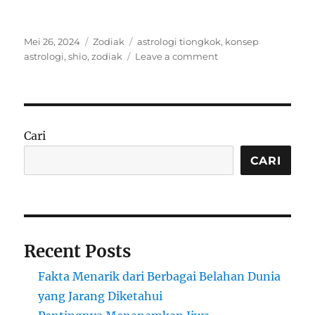
Posted
Categories
Tags
Mei 26, 2024
Zodiak
astrologi tiongkok
,
konsep
on
on
astrologi
,
shio
,
zodiak
Leave a comment
Lebih
Percaya
Mana
Zodiak
atau
Cari
Shio
?
CARI
Recent Posts
Fakta Menarik dari Berbagai Belahan Dunia
yang Jarang Diketahui