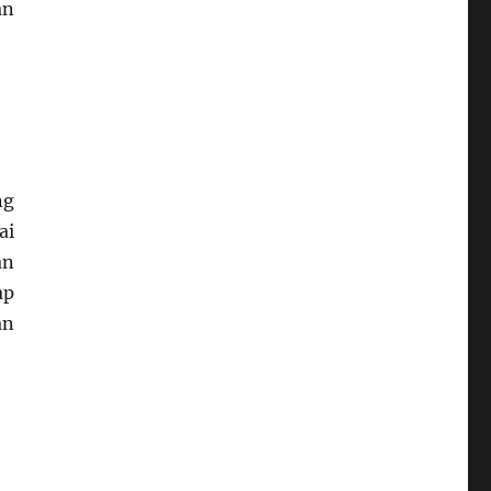
an
ng
ai
an
ap
an