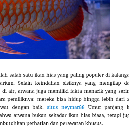
lah salah satu ikan hias yang paling populer di kalang
arium. Selain keindahan sisiknya yang mengilap d
di air, arwana juga memiliki fakta menarik yang seri
ra pemiliknya: mereka bisa hidup hingga lebih dari 
rawat dengan baik.
situs neymar88
Umur panjang i
hwa arwana bukan sekadar ikan hias biasa, tetapi ju
butuhkan perhatian dan perawatan khusus.