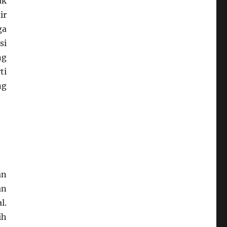
uk
ir
ga
si
ng
ti
ng
an
an
l.
ih