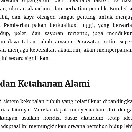
arwana dipengaruhi oleh beberapa faktor, termas
akan, ukuran akuarium, dan perhatian pemilik. Kondisi a
tabil, dan kaya oksigen sangat penting untuk menja
. Pemberian pakan berkualitas tinggi, yang bervaria
idup, pelet, dan sayuran tertentu, juga menduku
n daya tahan tubuh arwana. Perawatan rutin, seper
dan menjaga kebersihan akuarium, akan memperpanja
ini secara signifikan.
 dan Ketahanan Alami
 sistem kekebalan tubuh yang relatif kuat dibandingk
hias lainnya. Mereka dapat menyesuaikan diri deng
kungan asalkan kondisi dasar akuarium tetap idea
daptasi ini memungkinkan arwana bertahan hidup leb