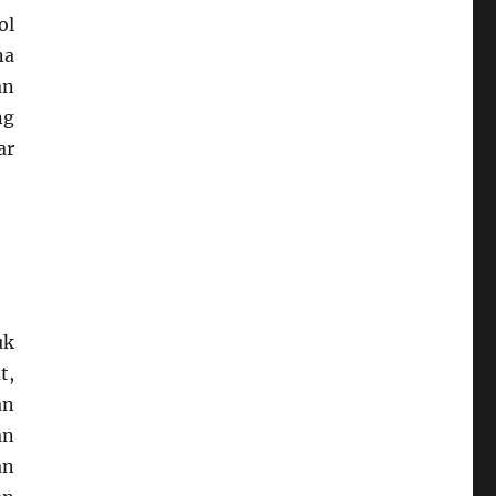
ol
na
an
ng
ar
uk
t,
an
an
an