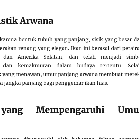
istik Arwana
karena bentuk tubuh yang panjang, sisik yang besar d
gerakan renang yang elegan. Ikan ini berasal dari perair
 dan Amerika Selatan, dan telah menjadi simb
n dan kemakmuran dalam budaya tertentu. Sela
ik yang menawan, umur panjang arwana membuat mere
si jangka panjang bagi penggemar ikan hias.
 yang Mempengaruhi Umu