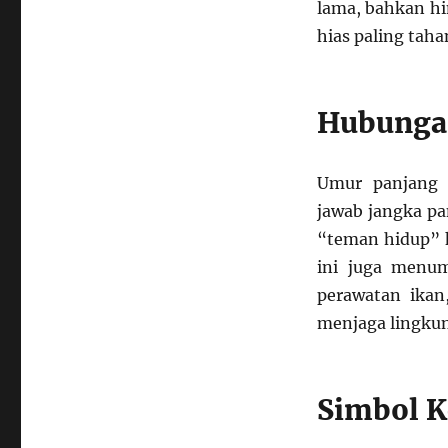
lama, bahkan hi
hias paling taha
Hubunga
Umur panjang 
jawab jangka p
“teman hidup” 
ini juga menu
perawatan ika
menjaga lingkun
Simbol K