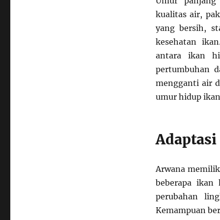
Umur panjang 
kualitas air, p
yang bersih, s
kesehatan ikan
antara ikan h
pertumbuhan da
mengganti air 
umur hidup ikan 
Adaptasi
Arwana memiliki
beberapa ikan 
perubahan ling
Kemampuan bera