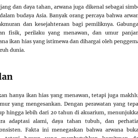
jang dan daya tahan, arwana juga dikenal sebagai simb
dalam budaya Asia. Banyak orang percaya bahwa arwa
muran dan kesejahteraan bagi pemiliknya. Gabung
han fisik, perilaku yang menawan, dan umur panja
na ikan hias yang istimewa dan dihargai oleh penggem
ruh dunia.
lan
kan hanya ikan hias yang menawan, tetapi juga makhl
mur yang mengesankan. Dengan perawatan yang tepa
up hingga lebih dari 20 tahun di akuarium, menunjukk
ra adaptasi alami, daya tahan tubuh, dan perhati
konsisten. Fakta ini menegaskan bahwa arwana buk