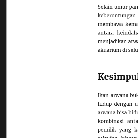
Selain umur pan
keberuntungan 
membawa kemak
antara keinda
menjadikan arwa
akuarium di selu
Kesimpu
Ikan arwana bu
hidup dengan u
arwana bisa hid
kombinasi anta
pemilik yang 