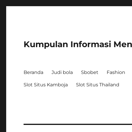
Kumpulan Informasi Men
Beranda
Judi bola
Sbobet
Fashion
Slot Situs Kamboja
Slot Situs Thailand