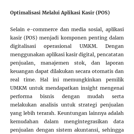
Optimalisasi Melalui Aplikasi Kasir (POS)
Selain e-commerce dan media sosial, aplikasi
kasir (POS) menjadi komponen penting dalam
digitalisasi operasional UMKM. Dengan
menggunakan aplikasi kasir digital, pencatatan
penjualan, manajemen stok, dan laporan
keuangan dapat dilakukan secara otomatis dan
real time. Hal ini memungkinkan pemilik
UMKM untuk mendapatkan insight mengenai
performa bisnis dengan mudah serta
melakukan analisis untuk strategi penjualan
yang lebih terarah. Keuntungan lainnya adalah
kemudahan dalam mengintegrasikan data
penjualan dengan sistem akuntansi, sehingga