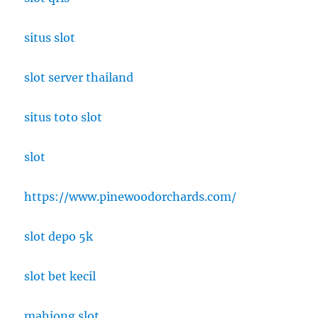
situs slot
slot server thailand
situs toto slot
slot
https://www.pinewoodorchards.com/
slot depo 5k
slot bet kecil
mahjong slot