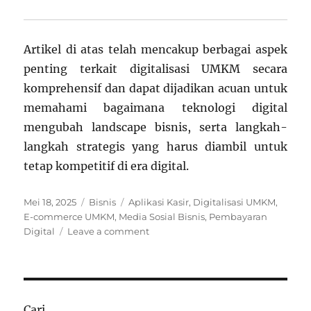
Artikel di atas telah mencakup berbagai aspek
penting terkait digitalisasi UMKM secara
komprehensif dan dapat dijadikan acuan untuk
memahami bagaimana teknologi digital
mengubah landscape bisnis, serta langkah-
langkah strategis yang harus diambil untuk
tetap kompetitif di era digital.
Posted
Categories
Tags
Mei 18, 2025
Bisnis
Aplikasi Kasir
,
Digitalisasi UMKM
,
on
E-commerce UMKM
,
Media Sosial Bisnis
,
Pembayaran
on
Digital
Leave a comment
Digitalisasi
UMKM
Semakin
Masif:
Transformasi
Cari