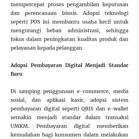
mempercepat proses pengambilan keputusan
dan perencanaan bisnis. Adopsi teknologi
seperti POS ini membantu usaha kecil untuk
mengurangi beban administrasi, sehingga
fokus dalam peningkatan kualitas produk dan
pelayanan kepada pelanggan.
Adopsi Pembayaran Digital Menjadi Standar
Baru
Di samping penggunaan e-commerce, media
sosial, dan aplikasi kasir, adopsi sistem
pembayaran digital seperti QRIS dan e-wallet
semakin menjadi standar dalam transaksi
UMKM. Pembayaran digital memberikan
kemudahan bagi konsumen dalam melakukan