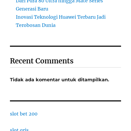
Dari Pura 80 Ultra hingga Mate Series
Generasi Baru
Inovasi Teknologi Huawei Terbaru Jadi
Terobosan Dunia
Recent Comments
Tidak ada komentar untuk ditampilkan.
slot bet 200
slot qris