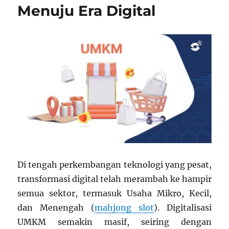
Menuju Era Digital
Di tengah perkembangan teknologi yang pesat,
transformasi digital telah merambah ke hampir
semua sektor, termasuk Usaha Mikro, Kecil,
dan Menengah (
mahjong slot
). Digitalisasi
UMKM semakin masif, seiring dengan